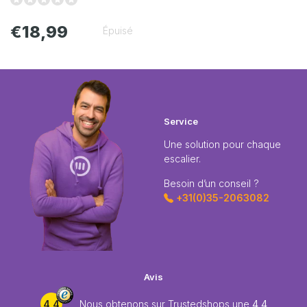
€18,99
Épuisé
Service
Une solution pour chaque
escalier.
Besoin d’un conseil ?
+31(0)35-2063082
Avis
4,4
Nous obtenons sur
Trustedshops
une
4,4