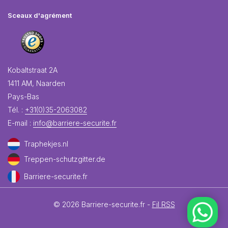
Sceaux d'agrément
Kobaltstraat 2A
1411 AM, Naarden
Pays-Bas
Tél. :
+31(0)35-2063082
E-mail :
info@barriere-securite.fr
Traphekjes.nl
Treppen-schutzgitter.de
Barriere-securite.fr
© 2026 Barriere-securite.fr -
Fil RSS