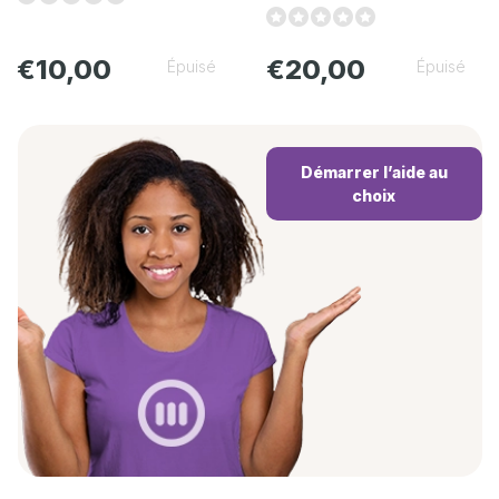
€10,00
€20,00
Épuisé
Épuisé
Démarrer l’aide au
choix