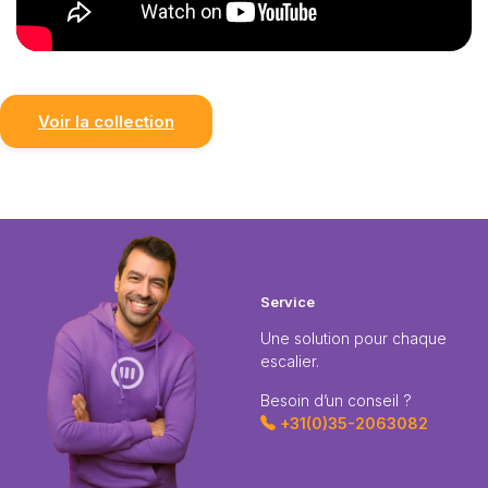
Voir la collection
Service
Une solution pour chaque
escalier.
Besoin d’un conseil ?
+31(0)35-2063082