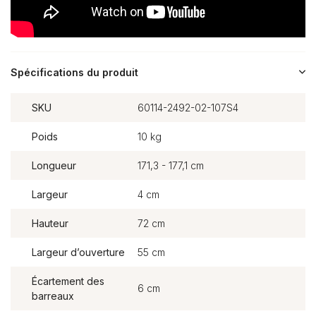
Spécifications du produit
SKU
60114-2492-02-107S4
Poids
10 kg
Longueur
171,3 - 177,1 cm
Largeur
4 cm
Hauteur
72 cm
Largeur d’ouverture
55 cm
Écartement des
6 cm
barreaux