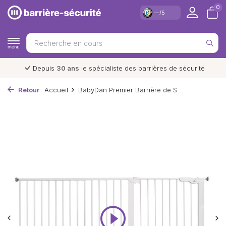
0
—/5
Livraison et retour
gratuits
*
Retour
Accueil
BabyDan Premier Barrière de S...