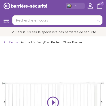
0
—/5
rières de sécurité
Livraison et retour
gratuit
Retour
Accueil
BabyDan Perfect Close Barrièr...