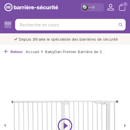
0
—/5
sécurité
Livraison et retour
gratuits
*
Retour
Accueil
BabyDan Premier Barrière de S...