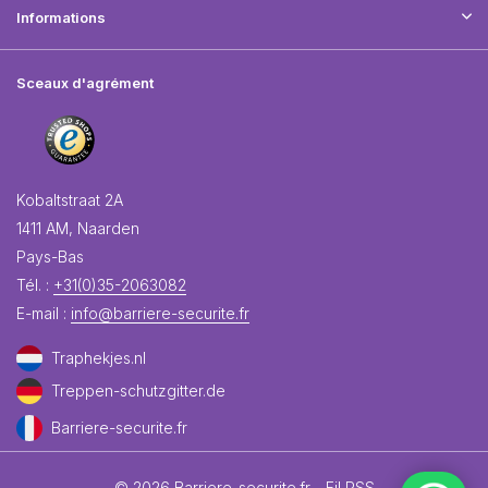
Informations
Sceaux d'agrément
Kobaltstraat 2A
1411 AM, Naarden
Pays-Bas
Tél. :
+31(0)35-2063082
E-mail :
info@barriere-securite.fr
Traphekjes.nl
Treppen-schutzgitter.de
Barriere-securite.fr
© 2026 Barriere-securite.fr -
Fil RSS