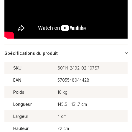
Spécifications du produit
SKU
60114-2492-02-107S7
EAN
5705548044428
Poids
10 kg
Longueur
145,5 - 151,7 cm
Largeur
4 cm
Hauteur
72 cm