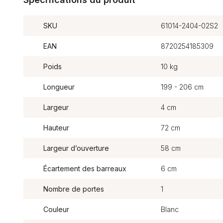
SKU
61014-2404-02S2
EAN
8720254185309
Poids
10 kg
Longueur
199 - 206 cm
Largeur
4 cm
Hauteur
72 cm
Largeur d’ouverture
58 cm
Écartement des barreaux
6 cm
Nombre de portes
1
Couleur
Blanc