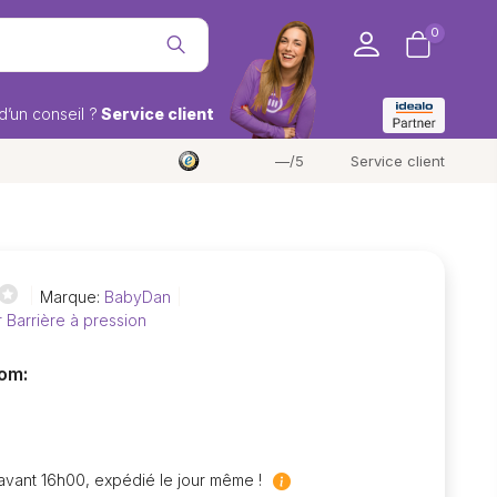
0
d’un conseil ?
Service client
—/5
Service client
Marque:
BabyDan
r Barrière à pression
om:
ant 16h00, expédié le jour même !