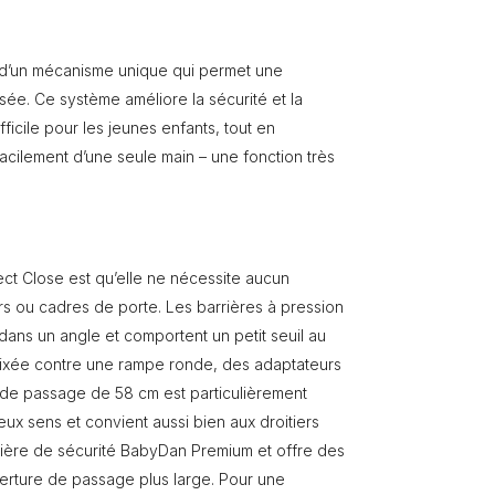
 d’un mécanisme unique qui permet une
ée. Ce système améliore la sécurité et la
ifficile pour les jeunes enfants, tout en
facilement d’une seule main – une fonction très
ct Close est qu’elle ne nécessite aucun
rs ou cadres de porte. Les barrières à pression
 dans un angle et comportent un petit seuil au
re fixée contre une rampe ronde, des adaptateurs
e de passage de 58 cm est particulièrement
eux sens et convient aussi bien aux droitiers
rière de sécurité BabyDan Premium et offre des
verture de passage plus large. Pour une