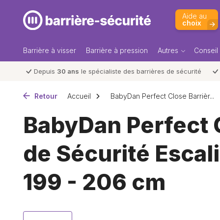
Aide au
choix
Barrière à visser
Barrière à pression
Autres
Conseil
Depuis
30 ans
le spécialiste des barrières de sécurité
Retour
Accueil
BabyDan Perfect Close Barrièr...
BabyDan Perfect C
de Sécurité Escali
199 - 206 cm