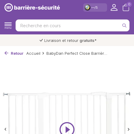
0
—/5
Garantie
du meilleur prix
Retour
Accueil
BabyDan Perfect Close Barrièr...