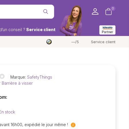
0
d’un conseil ?
Service client
—/5
Service client
Marque:
SafetyThings
 Barrière à visser
om:
En stock
ant 16h00, expédié le jour même !