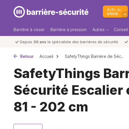
Aide au
choix
Barrière à visser
Barrière à pression
Autres
Conseil
Depuis
30 ans
le spécialiste des barrières de sécurité
Retour
Accueil
SafetyThings Barrière de Séc...
SafetyThings Barr
Sécurité Escalier 
81 - 202 cm