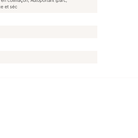
 en colimaçon, Autoportant (parc,
e et séc