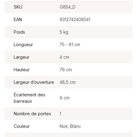
SKU
G854_D
EAN
9312742408541
Poids
5 kg
Longueur
75 - 81 cm
Largeur
4 cm
Hauteur
76 cm
Largeur d’ouverture
48,5 cm
Écartement des
6 cm
barreaux
Nombre de portes
1
Couleur
Noir, Blanc