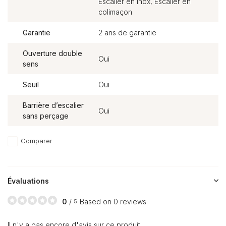
Escalier en inox, Escalier en
colimaçon
Garantie
2 ans de garantie
Ouverture double
Oui
sens
Seuil
Oui
Barrière d’escalier
Oui
sans perçage
Comparer
Évaluations
0
/
Based on 0 reviews
5
Il n'y a pas encore d'avis sur ce produit..