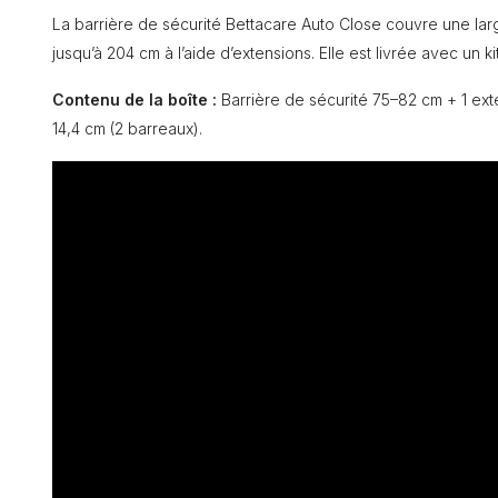
La barrière de sécurité Bettacare Auto Close couvre une lar
jusqu’à 204 cm à l’aide d’extensions. Elle est livrée avec un k
Contenu de la boîte :
Barrière de sécurité 75–82 cm + 1 ext
14,4 cm (2 barreaux).