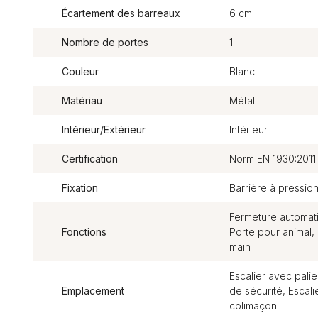
Écartement des barreaux
6 cm
Nombre de portes
1
Couleur
Blanc
Matériau
Métal
Intérieur/Extérieur
Intérieur
Certification
Norm EN 1930:2011
Fixation
Barrière à pressio
Fermeture automati
Fonctions
Porte pour animal, S
main
Escalier avec palie
Emplacement
de sécurité, Escali
colimaçon