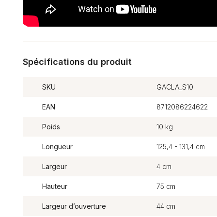
Spécifications du produit
SKU
GACLA_S10
EAN
8712086224622
Poids
10 kg
Longueur
125,4 - 131,4 cm
Largeur
4 cm
Hauteur
75 cm
Largeur d’ouverture
44 cm