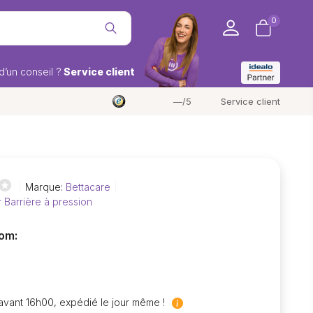
0
d’un conseil ?
Service client
—/5
Service client
Marque:
Bettacare
r Barrière à pression
om:
ant 16h00, expédié le jour même !