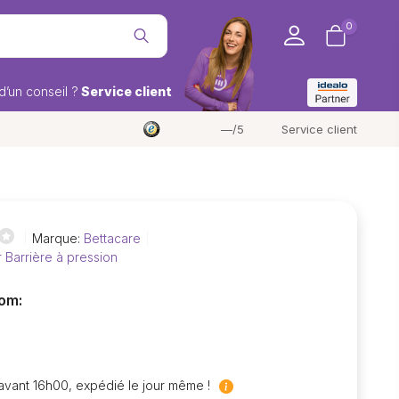
0
d’un conseil ?
Service client
—/5
Service client
Marque:
Bettacare
r Barrière à pression
om:
ant 16h00, expédié le jour même !