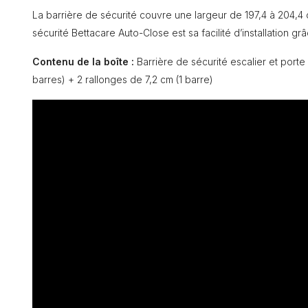
La barrière de sécurité couvre une largeur de 197,4 à 204,4
sécurité Bettacare Auto-Close est sa facilité d’installation grâc
Contenu de la boîte :
Barrière de sécurité escalier et port
barres) + 2 rallonges de 7,2 cm (1 barre)