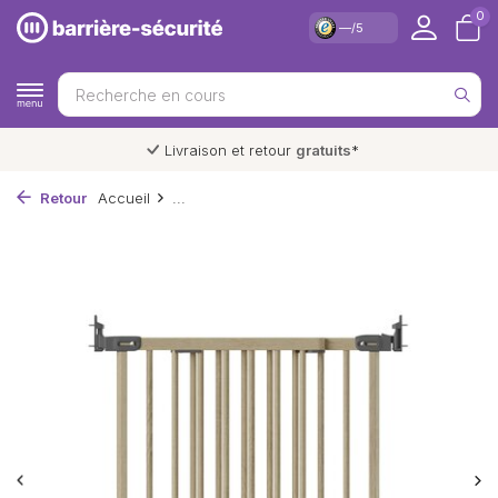
0
—/5
Garantie
du meilleur prix
Retour
Accueil
...