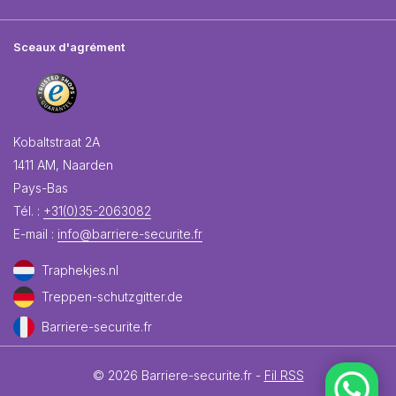
Sceaux d'agrément
Kobaltstraat 2A
1411 AM, Naarden
Pays-Bas
Tél. :
+31(0)35-2063082
E-mail :
info@barriere-securite.fr
Traphekjes.nl
Treppen-schutzgitter.de
Barriere-securite.fr
© 2026 Barriere-securite.fr -
Fil RSS