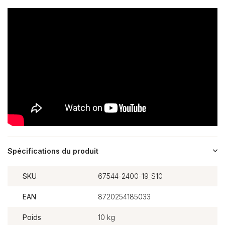
Spécifications du produit
SKU
67544-2400-19_S10
EAN
8720254185033
Poids
10 kg