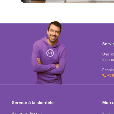
Servi
Une so
escalie
Besoin
+31
Service à la clientèle
Mon 
À propos de nous
S'inscr