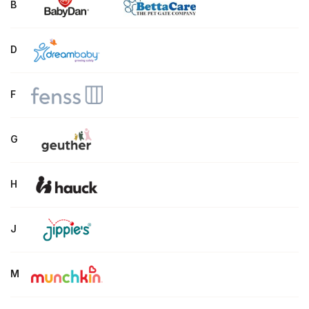
B
D
F
G
H
J
M