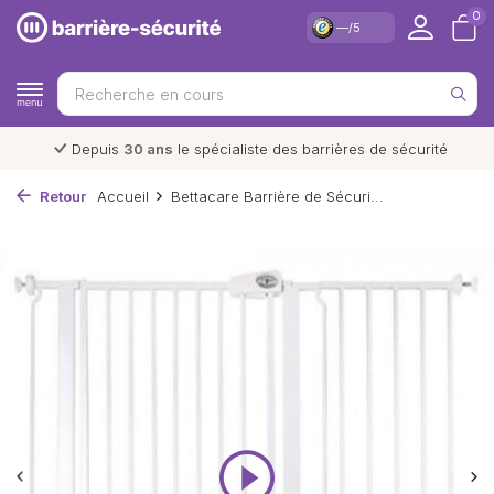
0
—/5
Livraison et retour
gratuits
*
Retour
Accueil
Bettacare Barrière de Sécuri...