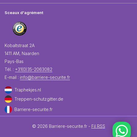
Sceaux d'agrément
Kobaltstraat 2A
1411 AM, Naarden
Pays-Bas
Tél. :
+31(0)35-2063082
E-mail :
info@barriere-securite.fr
Traphekjes.nl
Treppen-schutzgitter.de
Barriere-securite.fr
© 2026 Barriere-securite.fr -
Fil RSS