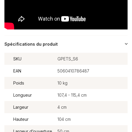
Spécifications du produit
SKU
GPETS_S6
EAN
5060410786487
Poids
10 kg
Longueur
107,4 - 115,4 cm
Largeur
4 cm
Hauteur
104 cm
Largeur d’ouverture
50 cm