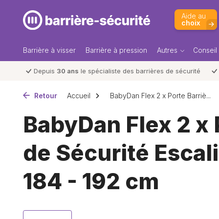
Aide au
choix
Barrière à visser
Barrière à pression
Autres
Conseil
Depuis
30 ans
le spécialiste des barrières de sécurité
Retour
Accueil
BabyDan Flex 2 x Porte Barriè...
BabyDan Flex 2 x 
de Sécurité Escali
184 - 192 cm