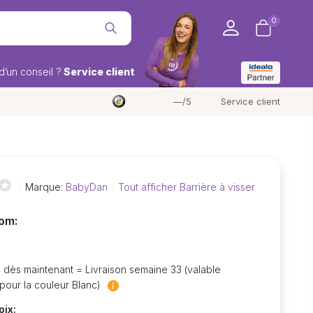
0
d’un conseil ?
Service client
—/5
Service client
Marque:
BabyDan
Tout afficher Barrière à visser
om:
ès maintenant = Livraison semaine 33 (valable
pour la couleur Blanc)
oix: