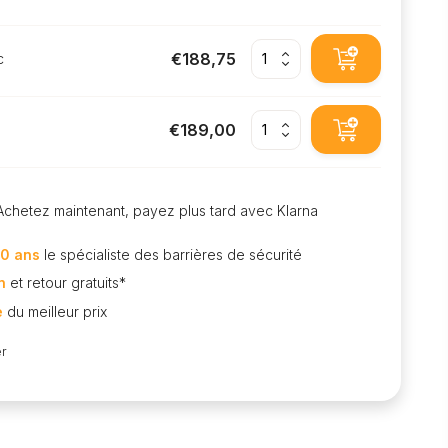
€188,75
c
€189,00
Achetez maintenant, payez plus tard avec Klarna
0 ans
le spécialiste des barrières de sécurité
n
et retour gratuits*
e
du meilleur prix
r