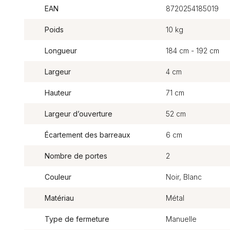
EAN
8720254185019
Poids
10 kg
Longueur
184 cm - 192 cm
Largeur
4 cm
Hauteur
71 cm
Largeur d’ouverture
52 cm
Écartement des barreaux
6 cm
Nombre de portes
2
Couleur
Noir, Blanc
Matériau
Métal
Type de fermeture
Manuelle