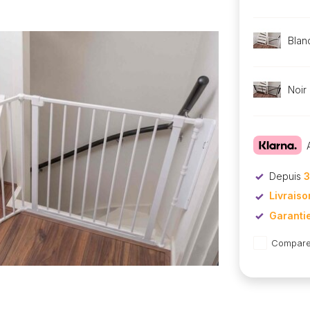
Blan
Noir
Depuis
3
Livraiso
Garanti
Compare